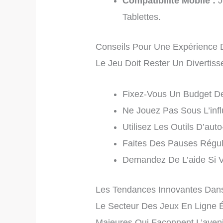
Compatibilité Mobile :
J
Tablettes.
Conseils Pour Une Expérience
Le Jeu Doit Rester Un Divertis
Fixez-Vous Un Budget D
Ne Jouez Pas Sous L’infl
Utilisez Les Outils D’au
Faites Des Pauses Régul
Demandez De L’aide Si V
Les Tendances Innovantes Dans
Le Secteur Des Jeux En Ligne 
Majeures Qui Façonnent L’aveni