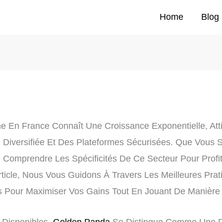
Home
Blog
 En France Connaît Une Croissance Exponentielle, Atti
 Diversifiée Et Des Plateformes Sécurisées. Que Vous
e Comprendre Les Spécificités De Ce Secteur Pour Profi
ticle, Nous Vous Guidons À Travers Les Meilleures Prat
 Pour Maximiser Vos Gains Tout En Jouant De Manière
 Disponibles,
Golden Panda
Se Distingue Comme Une Pl