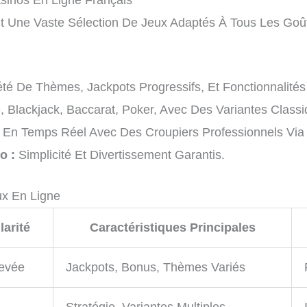
t Une Vaste Sélection De Jeux Adaptés À Tous Les Goût
té De Thèmes, Jackpots Progressifs, Et Fonctionnalités
, Blackjack, Baccarat, Poker, Avec Des Variantes Class
n En Temps Réel Avec Des Croupiers Professionnels Via
o :
Simplicité Et Divertissement Garantis.
x En Ligne
larité
Caractéristiques Principales
levée
Jackpots, Bonus, Thèmes Variés