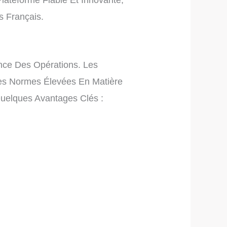
s Français.
ence Des Opérations. Les
Des Normes Élevées En Matière
Quelques Avantages Clés :