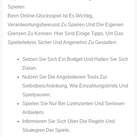
Spielen
Beim Online-Glücksspiel Ist Es Wichtig,
Verantwortungsbewusst Zu Spielen Und Die Eigenen
Grenzen Zu Kennen. Hier Sind Einige Tipps, Um Das
Spielerlebnis Sicher Und Angenehm Zu Gestalten:
Setzen Sie Sich Ein Budget Und Halten Sie Sich
Daran.
Nutzen Sie Die Angebotenen Tools Zur
Selbstbeschränkung, Wie Einzahlungslimits Und
Spielpausen.
Spielen Sie Nur Bei Lizenzierten Und Seriösen
Anbietern.
Informieren Sie Sich Über Die Regeln Und
Strategien Der Spiele.