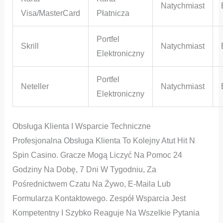
Natychmiast
Visa/MasterCard
Płatnicza
Portfel
Skrill
Natychmiast
Elektroniczny
Portfel
Neteller
Natychmiast
Elektroniczny
Obsługa Klienta I Wsparcie Techniczne
Profesjonalna Obsługa Klienta To Kolejny Atut Hit N
Spin Casino. Gracze Mogą Liczyć Na Pomoc 24
Godziny Na Dobę, 7 Dni W Tygodniu, Za
Pośrednictwem Czatu Na Żywo, E-Maila Lub
Formularza Kontaktowego. Zespół Wsparcia Jest
Kompetentny I Szybko Reaguje Na Wszelkie Pytania