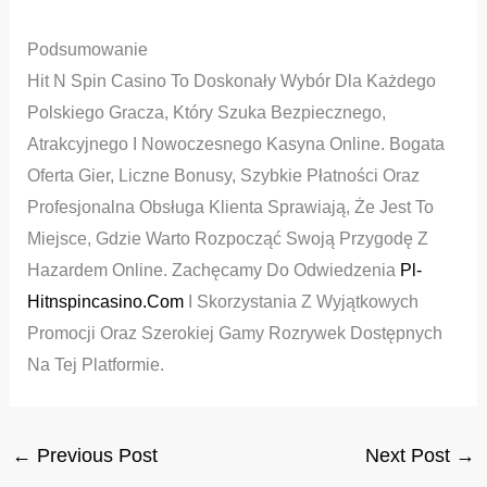
Podsumowanie
Hit N Spin Casino To Doskonały Wybór Dla Każdego
Polskiego Gracza, Który Szuka Bezpiecznego,
Atrakcyjnego I Nowoczesnego Kasyna Online. Bogata
Oferta Gier, Liczne Bonusy, Szybkie Płatności Oraz
Profesjonalna Obsługa Klienta Sprawiają, Że Jest To
Miejsce, Gdzie Warto Rozpocząć Swoją Przygodę Z
Hazardem Online. Zachęcamy Do Odwiedzenia
Pl-
Hitnspincasino.com
I Skorzystania Z Wyjątkowych
Promocji Oraz Szerokiej Gamy Rozrywek Dostępnych
Na Tej Platformie.
←
Previous Post
Next Post
→