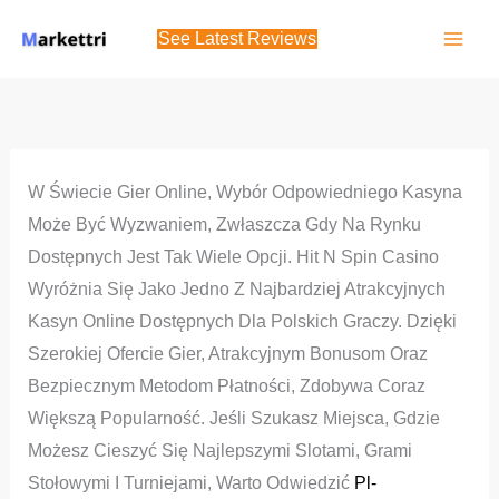
Skip
See Latest Reviews
To
Content
W Świecie Gier Online, Wybór Odpowiedniego Kasyna
Może Być Wyzwaniem, Zwłaszcza Gdy Na Rynku
Dostępnych Jest Tak Wiele Opcji. Hit N Spin Casino
Wyróżnia Się Jako Jedno Z Najbardziej Atrakcyjnych
Kasyn Online Dostępnych Dla Polskich Graczy. Dzięki
Szerokiej Ofercie Gier, Atrakcyjnym Bonusom Oraz
Bezpiecznym Metodom Płatności, Zdobywa Coraz
Większą Popularność. Jeśli Szukasz Miejsca, Gdzie
Możesz Cieszyć Się Najlepszymi Slotami, Grami
Stołowymi I Turniejami, Warto Odwiedzić
Pl-