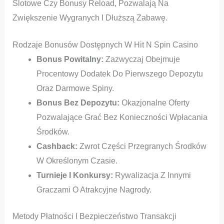
Slotowe Czy Bonusy Reload, Pozwalają Na
Zwiększenie Wygranych I Dłuższą Zabawę.
Rodzaje Bonusów Dostępnych W Hit N Spin Casino
Bonus Powitalny:
Zazwyczaj Obejmuje
Procentowy Dodatek Do Pierwszego Depozytu
Oraz Darmowe Spiny.
Bonus Bez Depozytu:
Okazjonalne Oferty
Pozwalające Grać Bez Konieczności Wpłacania
Środków.
Cashback:
Zwrot Części Przegranych Środków
W Określonym Czasie.
Turnieje I Konkursy:
Rywalizacja Z Innymi
Graczami O Atrakcyjne Nagrody.
Metody Płatności I Bezpieczeństwo Transakcji