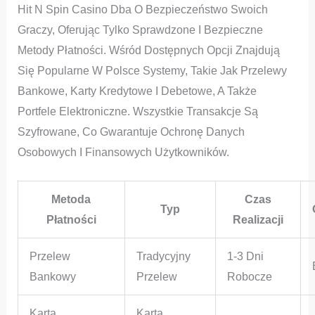
Hit N Spin Casino Dba O Bezpieczeństwo Swoich
Graczy, Oferując Tylko Sprawdzone I Bezpieczne
Metody Płatności. Wśród Dostępnych Opcji Znajdują
Się Popularne W Polsce Systemy, Takie Jak Przelewy
Bankowe, Karty Kredytowe I Debetowe, A Także
Portfele Elektroniczne. Wszystkie Transakcje Są
Szyfrowane, Co Gwarantuje Ochronę Danych
Osobowych I Finansowych Użytkowników.
Metoda
Czas
Typ
Płatności
Realizacji
Przelew
Tradycyjny
1-3 Dni
Bankowy
Przelew
Robocze
Karta
Karta