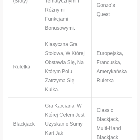
(sloty)
Tematycznymi I
Gonzo’s
Różnymi
Quest
Funkcjami
Bonusowymi.
Klasyczna Gra
Stołowa, W Której
Europejska,
Obstawia Się, Na
Francuska,
Ruletka
Którym Polu
Amerykańska
Zatrzyma Się
Ruletka
Kulka.
Gra Karciana, W
Classic
Której Celem Jest
Blackjack,
Blackjack
Uzyskanie Sumy
Multi-Hand
Kart Jak
Blackjack