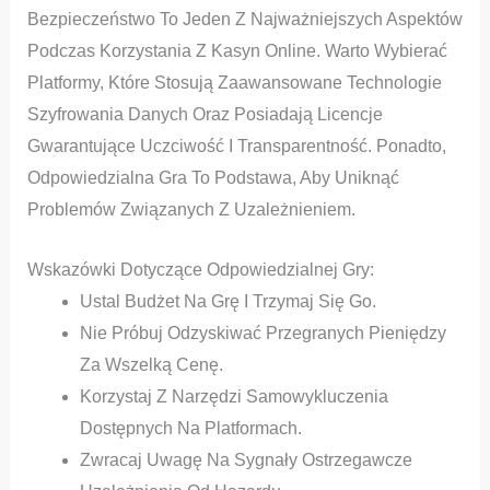
Bezpieczeństwo To Jeden Z Najważniejszych Aspektów
Podczas Korzystania Z Kasyn Online. Warto Wybierać
Platformy, Które Stosują Zaawansowane Technologie
Szyfrowania Danych Oraz Posiadają Licencje
Gwarantujące Uczciwość I Transparentność. Ponadto,
Odpowiedzialna Gra To Podstawa, Aby Uniknąć
Problemów Związanych Z Uzależnieniem.
Wskazówki Dotyczące Odpowiedzialnej Gry:
Ustal Budżet Na Grę I Trzymaj Się Go.
Nie Próbuj Odzyskiwać Przegranych Pieniędzy
Za Wszelką Cenę.
Korzystaj Z Narzędzi Samowykluczenia
Dostępnych Na Platformach.
Zwracaj Uwagę Na Sygnały Ostrzegawcze