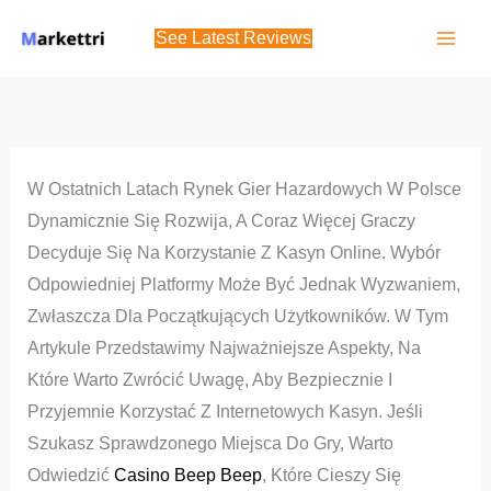
Skip
See Latest Reviews
To
Content
W Ostatnich Latach Rynek Gier Hazardowych W Polsce
Dynamicznie Się Rozwija, A Coraz Więcej Graczy
Decyduje Się Na Korzystanie Z Kasyn Online. Wybór
Odpowiedniej Platformy Może Być Jednak Wyzwaniem,
Zwłaszcza Dla Początkujących Użytkowników. W Tym
Artykule Przedstawimy Najważniejsze Aspekty, Na
Które Warto Zwrócić Uwagę, Aby Bezpiecznie I
Przyjemnie Korzystać Z Internetowych Kasyn. Jeśli
Szukasz Sprawdzonego Miejsca Do Gry, Warto
Odwiedzić
Casino Beep Beep
, Które Cieszy Się