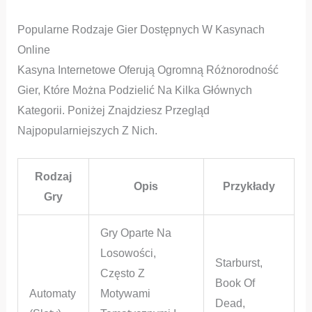
Popularne Rodzaje Gier Dostępnych W Kasynach
Online
Kasyna Internetowe Oferują Ogromną Różnorodność
Gier, Które Można Podzielić Na Kilka Głównych
Kategorii. Poniżej Znajdziesz Przegląd
Najpopularniejszych Z Nich.
Rodzaj
Opis
Przykłady
Gry
Gry Oparte Na
Losowości,
Starburst,
Często Z
Book Of
Automaty
Motywami
Dead,