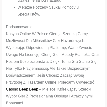
Uzależnienia Od Hazardu.
W Razie Potrzeby Szukaj Pomocy U
Specjalistów.
Podsumowanie
Kasyna Online W Polsce Oferują Szeroką Gamę
Możliwości Dla Miłośników Gier Hazardowych.
Wybierając Odpowiednią Platformę, Warto Zwrócić
Uwagę Na Licencję, Ofertę Gier, Metody Płatności Oraz
Poziom Bezpieczeństwa. Dzięki Temu Gra Stanie Się
Nie Tylko Przyjemnością, Ale Także Bezpiecznym
Doświadczeniem. Jeśli Chcesz Zacząć Swoją
Przygodę Z Hazardem Online, Polecamy Odwiedzić
Casino Beep Beep
– Miejsce, Które Łączy Szeroki
Wybór Gier Z Profesjonalną Obsługą I Atrakcyjnymi
Bonusami.