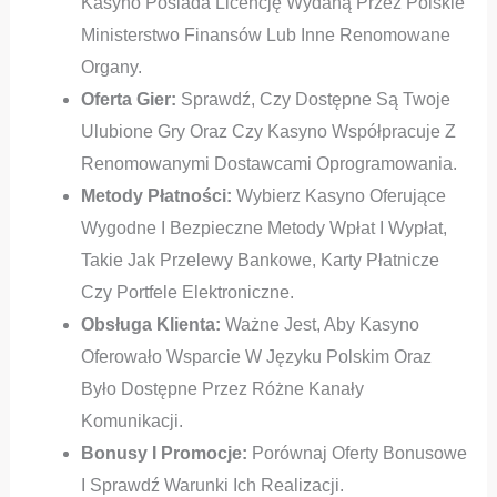
Kasyno Posiada Licencję Wydaną Przez Polskie
Ministerstwo Finansów Lub Inne Renomowane
Organy.
Oferta Gier:
Sprawdź, Czy Dostępne Są Twoje
Ulubione Gry Oraz Czy Kasyno Współpracuje Z
Renomowanymi Dostawcami Oprogramowania.
Metody Płatności:
Wybierz Kasyno Oferujące
Wygodne I Bezpieczne Metody Wpłat I Wypłat,
Takie Jak Przelewy Bankowe, Karty Płatnicze
Czy Portfele Elektroniczne.
Obsługa Klienta:
Ważne Jest, Aby Kasyno
Oferowało Wsparcie W Języku Polskim Oraz
Było Dostępne Przez Różne Kanały
Komunikacji.
Bonusy I Promocje:
Porównaj Oferty Bonusowe
I Sprawdź Warunki Ich Realizacji.